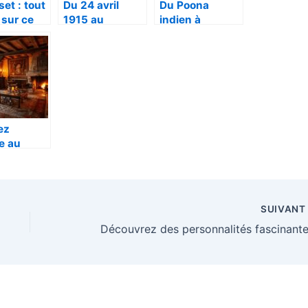
set : tout
Du 24 avril
Du Poona
 sur ce
1915 au
indien à
ent
Rwanda :
l’histoire et
matique
Comment les
pratique du
génocides se
badminton
répètent dans
dans nos clubs
l’Histoire
modernes
ez
e au
 Age :
ls pour
r une
nce
SUIVAN
vale
ntique
oi avec
ssus
que