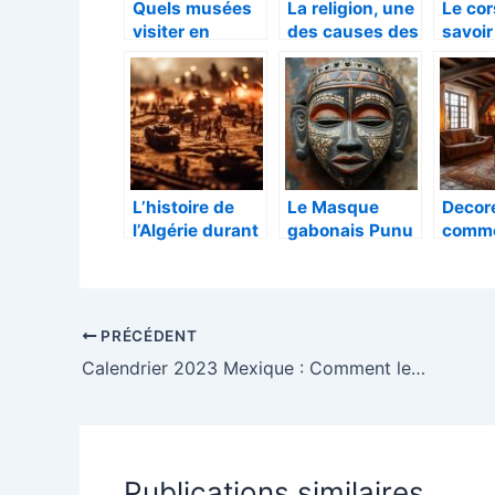
Quels musées
La religion, une
Le cor
visiter en
des causes des
savoir
Normandie ?
millions de
vêtem
morts à travers
emblé
des guerres
L’histoire de
Le Masque
Decor
l’Algérie durant
gabonais Punu
comm
le colonialisme
de la Ngounie :
Moyen
français :
chef-d’œuvre
consei
mémoire,
de la sculpture
recree
résistance et
rituelle
ambia
PRÉCÉDENT
héritage
africaine
medie
Calendrier 2023 Mexique : Comment les entreprises s’adaptent aux conges nationaux
authe
chez s
des ti
d’epo
Publications similaires