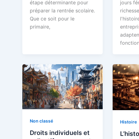
étape déterminante pour
jours fér
préparer la rentrée scolaire.
richesse
Que ce soit pour le
l'histoi
primaire,
entrepri
adapten
fonctio
Non classé
Histoire
Droits individuels et
L’histo