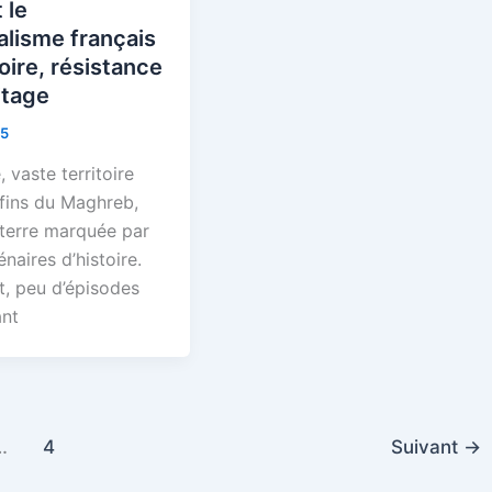
 le
alisme français
ire, résistance
itage
25
, vaste territoire
fins du Maghreb,
 terre marquée par
énaires d’histoire.
t, peu d’épisodes
ant
…
4
Suivant
→