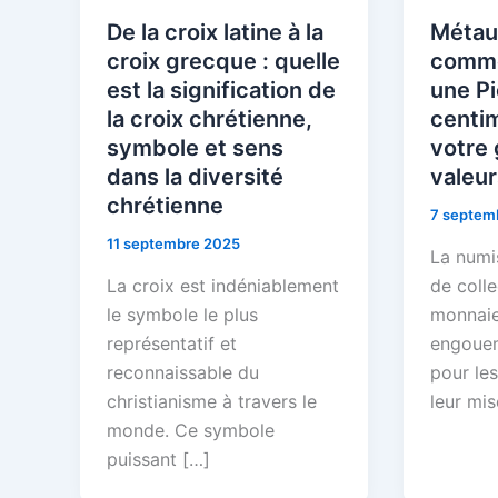
De la croix latine à la
Métaux
croix grecque : quelle
comme
est la signification de
une P
la croix chrétienne,
centi
symbole et sens
votre 
dans la diversité
valeur
chrétienne
7 septem
11 septembre 2025
La numi
La croix est indéniablement
de colle
le symbole le plus
monnaie
représentatif et
engouem
reconnaissable du
pour le
christianisme à travers le
leur mis
monde. Ce symbole
puissant […]