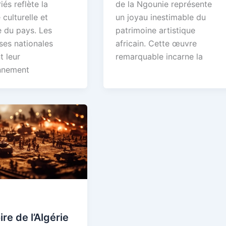
iés reflète la
de la Ngounie représente
 culturelle et
un joyau inestimable du
re du pays. Les
patrimoine artistique
ses nationales
africain. Cette œuvre
t leur
remarquable incarne la
nnement
ire de l’Algérie