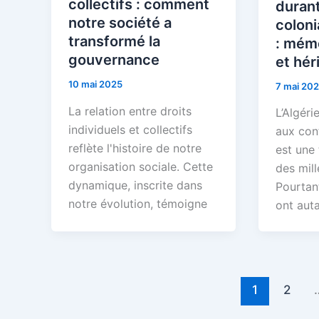
collectifs : comment
durant
notre société a
coloni
transformé la
: mémo
gouvernance
et hér
10 mai 2025
7 mai 20
La relation entre droits
L’Algérie
individuels et collectifs
aux con
reflète l'histoire de notre
est une
organisation sociale. Cette
des mill
dynamique, inscrite dans
Pourtan
notre évolution, témoigne
ont aut
1
2