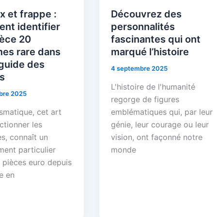
 et frappe :
Découvrez des
nt identifier
personnalités
ièce 20
fascinantes qui ont
mes rare dans
marqué l’histoire
guide des
4 septembre 2025
s
L'histoire de l'humanité
bre 2025
regorge de figures
smatique, cet art
emblématiques qui, par leur
ctionner les
génie, leur courage ou leur
s, connaît un
vision, ont façonné notre
ent particulier
monde
s pièces euro depuis
e en